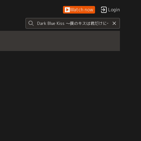
Watch now
Login