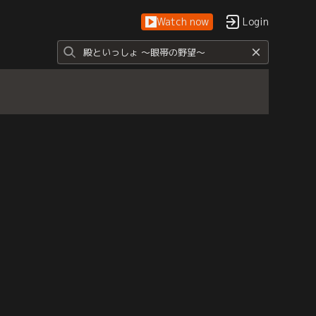
Watch now
Login