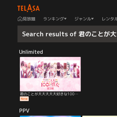
見放題
ランキング
ジャンル
レンタ
Search results of 君の
Unlimited
君のことが大大大大大好きな100人の彼女 第3期
New
PPV