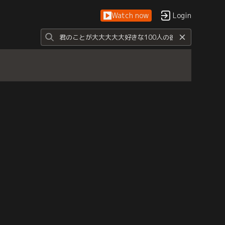
Watch now
Login