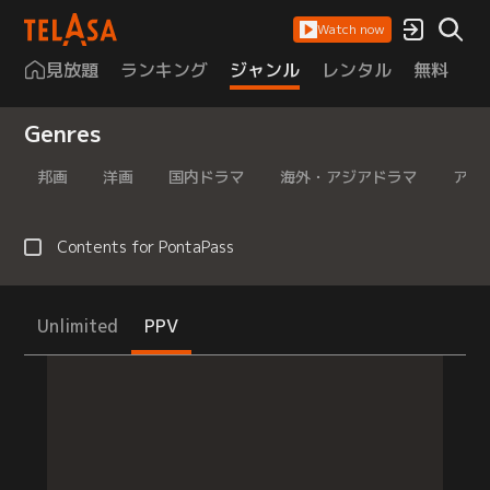
Watch now
見放題
ランキング
ジャンル
レンタル
無料
は
Genres
邦画
洋画
国内ドラマ
海外・アジアドラマ
アニ
Contents for PontaPass
Unlimited
PPV