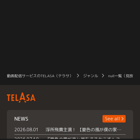
動画配信サービスのTELASA（テラサ）
ジャンル
null一覧（見放題
NEWS
See all
2026.08.01
浮所飛貴主演！ 【夏色の風が僕の家にやってきた】 本日よりテラサで独占配信スタート！
2026.07.18
『夏色の雲が恋と嵐をまきおこす』スペシャルメイキング 【Part1】2026年７月18日（土）23時30分～配信スタート！話題のシーンの裏側を大公開！豪華キャスト大集合！ 『武宮家 真夏の家族会議』開催！