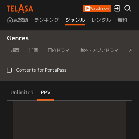
Watch now
見放題
ランキング
ジャンル
レンタル
無料
は
Genres
邦画
洋画
国内ドラマ
海外・アジアドラマ
アニ
Contents for PontaPass
Unlimited
PPV