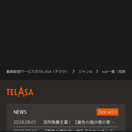
動画配信サービスのTELASA（テラサ）
ジャンル
null一覧（見放題
NEWS
See all
2026.08.01
浮所飛貴主演！ 【夏色の風が僕の家にやってきた】 本日よりテラサで独占配信スタート！
2026.07.18
『夏色の雲が恋と嵐をまきおこす』スペシャルメイキング 【Part1】2026年７月18日（土）23時30分～配信スタート！話題のシーンの裏側を大公開！豪華キャスト大集合！ 『武宮家 真夏の家族会議』開催！