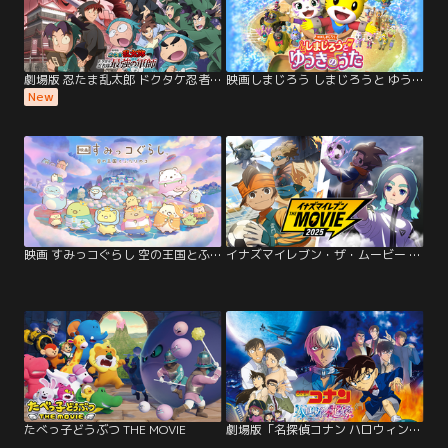
劇場版 忍たま乱太郎 ドクタケ忍者隊…
映画しまじろう しまじろうと ゆうきのうた
New
映画 すみっコぐらし 空の王国とふたりのコ
イナズマイレブン・ザ・ムービー 2025
たべっ子どうぶつ THE MOVIE
劇場版「名探偵コナン ハロウィンの花嫁」