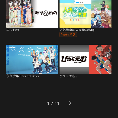
みツわの
人外教室の人間嫌い教師
永久少年 Eternal Boys
ひゃくえむ。
1