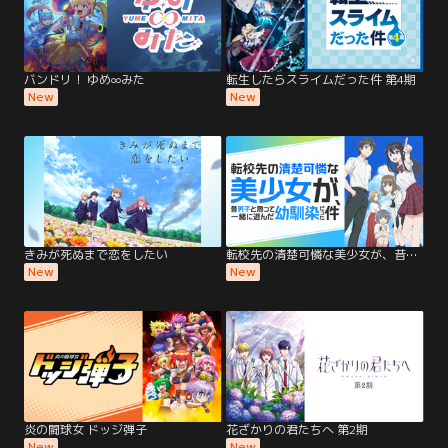
バンドリ！ ゆめ∞みた
転生したらスライムだった件 第4期
New
New
きみが死ぬまで恋をしたい
転校先の清楚可憐な美少女が、昔男子と思って一緒に遊んだ幼馴染だった件
New
New
炎の闘球女 ドッジ弾子
花ざかりの君たちへ 第2期
New
New