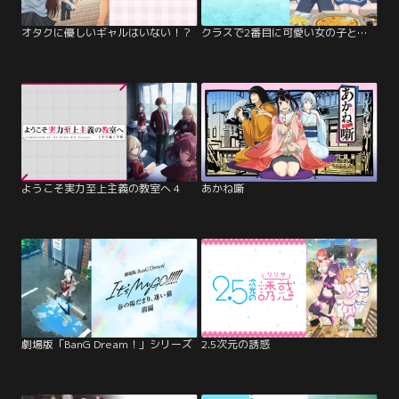
オタクに優しいギャルはいない！？
クラスで2番目に可愛い女の子と友だちになった
ようこそ実力至上主義の教室へ 4
あかね噺
劇場版「BanG Dream！」シリーズ
2.5次元の誘惑