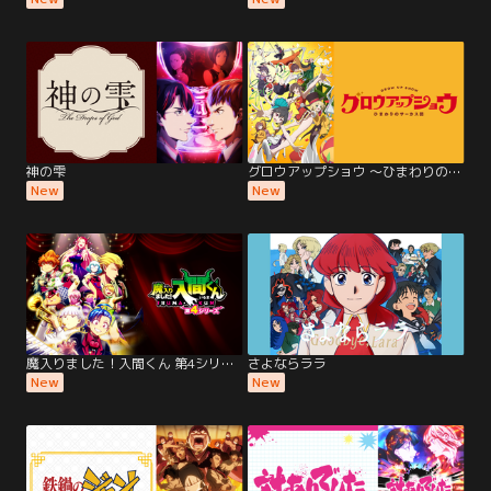
神の雫
グロウアップショウ ～ひまわりのサーカス団～
New
New
魔入りました！入間くん 第4シリーズ
さよならララ
New
New