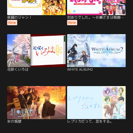
鉄鍋のジャン！
対ありでした。～お嬢さまは格闘ゲームなんてしない～
New
New
花咲くいろは
WHITE ALBUM2
氷の城壁
レプリカだって、恋をする。