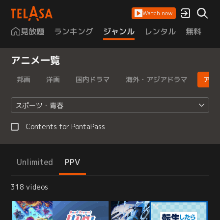
Watch now
見放題
ランキング
ジャンル
レンタル
無料
は
アニメ一覧
邦画
洋画
国内ドラマ
海外・アジアドラマ
アニ
スポーツ・青春
Contents for PontaPass
Unlimited
PPV
318 videos