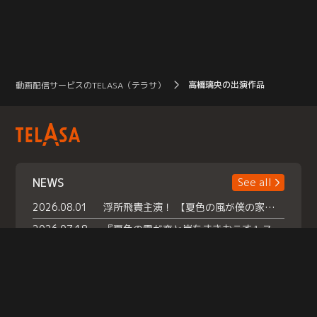
高橋璃央の出演作品
動画配信サービスのTELASA（テラサ）
NEWS
See all
2026.08.01
浮所飛貴主演！ 【夏色の風が僕の家にやってきた】 本日よりテラサで独占配信スタート！
2026.07.18
『夏色の雲が恋と嵐をまきおこす』スペシャルメイキング 【Part1】2026年７月18日（土）23時30分～配信スタート！話題のシーンの裏側を大公開！豪華キャスト大集合！ 『武宮家 真夏の家族会議』開催！
2026.07.15
救命医・遥（今田）の《心揺さぶる過去》や、 麻酔科医・権野（船越英一郎）の《謎多きプライベート》など… 《知られざるエピソード》を独占配信！