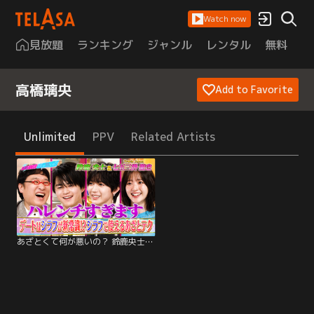
Watch now
見放題
ランキング
ジャンル
レンタル
無料
は
高橋璃央
Add to Favorite
Unlimited
PPV
Related Artists
あざとくて何が悪いの？ 鈴鹿央士＆Travis Japan七五三掛とシラフあざとテク（2026/04/09放送分）