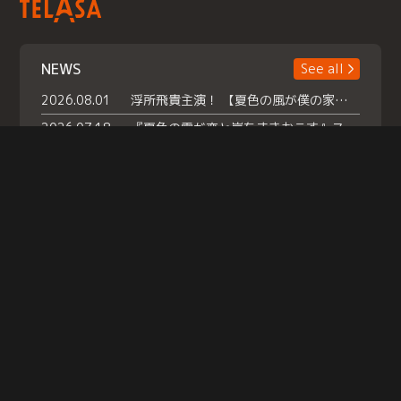
NEWS
See all
2026.08.01
浮所飛貴主演！ 【夏色の風が僕の家にやってきた】 本日よりテラサで独占配信スタート！
2026.07.18
『夏色の雲が恋と嵐をまきおこす』スペシャルメイキング 【Part1】2026年７月18日（土）23時30分～配信スタート！話題のシーンの裏側を大公開！豪華キャスト大集合！ 『武宮家 真夏の家族会議』開催！
2026.07.15
救命医・遥（今田）の《心揺さぶる過去》や、 麻酔科医・権野（船越英一郎）の《謎多きプライベート》など… 《知られざるエピソード》を独占配信！
Help
|
Company Profile
|
Act on Specified Commercial Transactions
|
Terms of Service
|
Privacy Policy
© TELASA CORPORATION, All Rights Reserved.