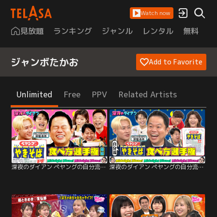
Watch now
見放題
ランキング
ジャンル
レンタル
無料
は
ジャンボたかお
Add to Favorite
Unlimited
Free
PPV
Related Artists
深夜のダイアン ペヤングの自分流食べ方選手権でスー！後半戦
深夜のダイアン ペヤングの自分流食べ方選手権でスー！