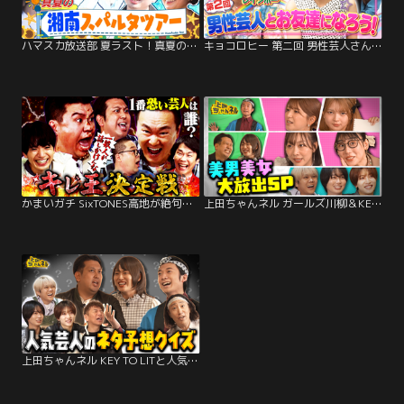
ハマスカ放送部 夏ラスト！真夏の湘南スパルタツアー！（2025/09/01放送分）
キョコロヒー 第二回 男性芸人さんのお友達を作ろう！！（2025/08/26放送分）
かまいガチ SixTONES高地が絶句！！ジャンボたかおの衝撃破壊力！「キレ王決定戦」（2025/12/10放送分）
上田ちゃんネル ガールズ川柳＆KEY TO LITネタ当てクイズ2本立てSP
上田ちゃんネル KEY TO LITと人気芸人のネタ予想クイズ！