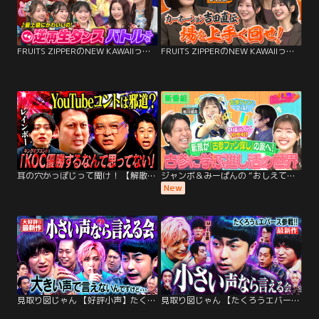
FRUITS ZIPPERのNEW KAWAIIってしてよ？ 【超ときめき♡宣伝部と対決】逆再生ダンスバトル！
FRUITS ZIPPERのNEW KAWAIIってしてよ？ 【緊張を解きほぐせ！】カーネーション吉田なりきり回し選手権
耳の穴かっぽじって聞け！ 【解散寸前】崩壊しかけたレインボーを救ったのは…YouTube！暗黒時代から再生に賭けた覚悟と葛藤の日々をさらけ出す！
ジャンボ＆みーぱんの “おしえて！推しコサン”～新規も古参もいらっしゃ～い～ 新規ファンが「古参ファン探し」の旅へ！【SKE48相川暖花】
New
見取り図じゃん 【好評小声】たくろうエバースM-1＆兼近ジャンボ…ココだけ話（2026/02/12放送分）
見取り図じゃん 【たくろうエバース】小声の会M-1メンバー…兼近も大暴れ？のココだけ話（2026/02/05放送分）