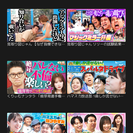
見取り図じゃん 【なぜ我慢できない】マジックミラー号だからこそ言える本音＆ラストはご褒美…（2025/08/31放送分）
見取り図じゃん リリーの試験結果発表＆男の夢！！マジックミラー号に潜入で女子に叫ぶ（2025/08/24放送分）
くりぃむナンタラ 「畑芽育選手権」モグライダー芝が“死んでもいい”と思った過去とは？（2026/04/06放送分）
ハマスカ放送部 1曲しか流せないスパルタドライブ！（2025/09/08放送分）