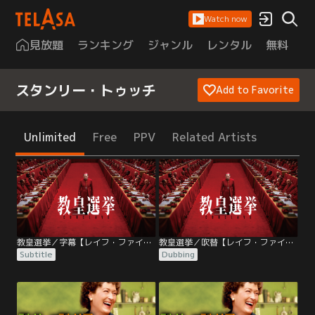
Watch now
見放題
ランキング
ジャンル
レンタル
無料
は
スタンリー・トゥッチ
Add to Favorite
Unlimited
Free
PPV
Related Artists
教皇選挙／字幕【レイフ・ファインズ主演】
教皇選挙／吹替【レイフ・ファインズ主演】
Subtitle
Dubbing