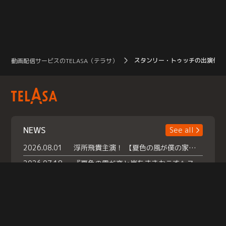
スタンリー・トゥッチの出演作品
動画配信サービスのTELASA（テラサ）
NEWS
See all
2026.08.01
浮所飛貴主演！ 【夏色の風が僕の家にやってきた】 本日よりテラサで独占配信スタート！
2026.07.18
『夏色の雲が恋と嵐をまきおこす』スペシャルメイキング 【Part1】2026年７月18日（土）23時30分～配信スタート！話題のシーンの裏側を大公開！豪華キャスト大集合！ 『武宮家 真夏の家族会議』開催！
2026.07.15
救命医・遥（今田）の《心揺さぶる過去》や、 麻酔科医・権野（船越英一郎）の《謎多きプライベート》など… 《知られざるエピソード》を独占配信！