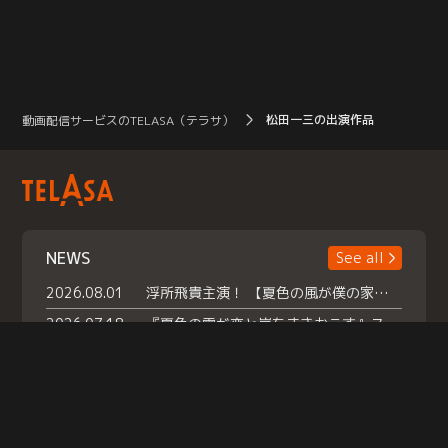
松田一三の出演作品
動画配信サービスのTELASA（テラサ）
NEWS
See all
2026.08.01
浮所飛貴主演！ 【夏色の風が僕の家にやってきた】 本日よりテラサで独占配信スタート！
2026.07.18
『夏色の雲が恋と嵐をまきおこす』スペシャルメイキング 【Part1】2026年７月18日（土）23時30分～配信スタート！話題のシーンの裏側を大公開！豪華キャスト大集合！ 『武宮家 真夏の家族会議』開催！
2026.07.15
救命医・遥（今田）の《心揺さぶる過去》や、 麻酔科医・権野（船越英一郎）の《謎多きプライベート》など… 《知られざるエピソード》を独占配信！