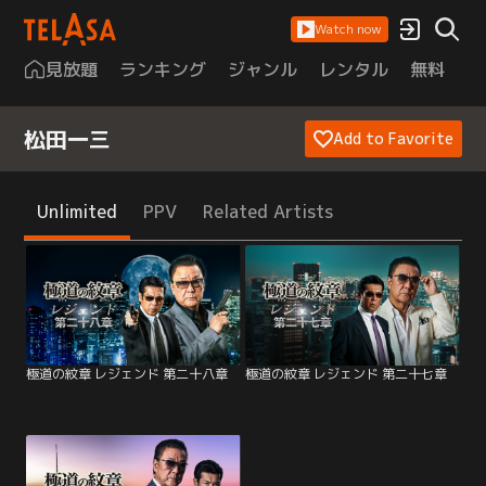
Watch now
見放題
ランキング
ジャンル
レンタル
無料
は
松田一三
Add to Favorite
Unlimited
PPV
Related Artists
極道の紋章 レジェンド 第二十八章
極道の紋章 レジェンド 第二十七章