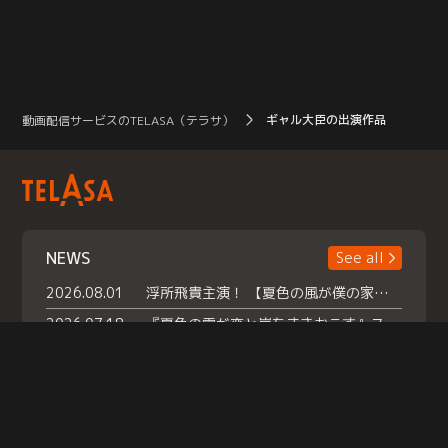
ギャル大臣の出演作品
動画配信サービスのTELASA（テラサ）
NEWS
See all
2026.08.01
浮所飛貴主演！ 【夏色の風が僕の家にやってきた】 本日よりテラサで独占配信スタート！
2026.07.18
『夏色の雲が恋と嵐をまきおこす』スペシャルメイキング 【Part1】2026年７月18日（土）23時30分～配信スタート！話題のシーンの裏側を大公開！豪華キャスト大集合！ 『武宮家 真夏の家族会議』開催！
2026.07.15
救命医・遥（今田）の《心揺さぶる過去》や、 麻酔科医・権野（船越英一郎）の《謎多きプライベート》など… 《知られざるエピソード》を独占配信！