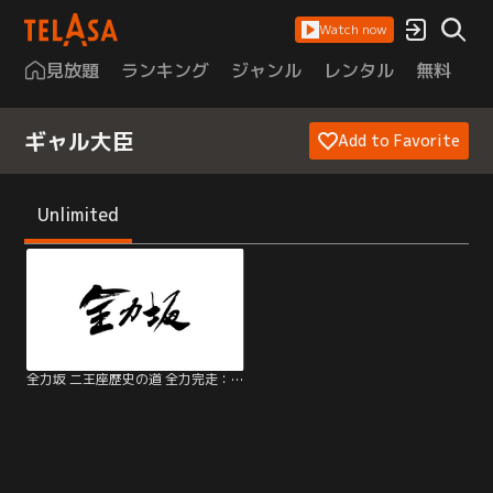
Watch now
見放題
ランキング
ジャンル
レンタル
無料
は
ギャル大臣
Add to Favorite
Unlimited
全力坂 二王座歴史の道 全力完走：ギャル大臣