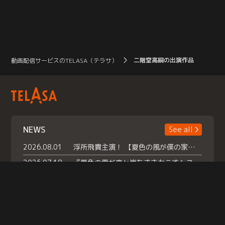
二階堂高嗣の出演作品
動画配信サービスのTELASA（テラサ）
NEWS
See all
2026.08.01
浮所飛貴主演！ 【夏色の風が僕の家にやってきた】 本日よりテラサで独占配信スタート！
2026.07.18
『夏色の雲が恋と嵐をまきおこす』スペシャルメイキング 【Part1】2026年７月18日（土）23時30分～配信スタート！話題のシーンの裏側を大公開！豪華キャスト大集合！ 『武宮家 真夏の家族会議』開催！
2026.07.15
救命医・遥（今田）の《心揺さぶる過去》や、 麻酔科医・権野（船越英一郎）の《謎多きプライベート》など… 《知られざるエピソード》を独占配信！