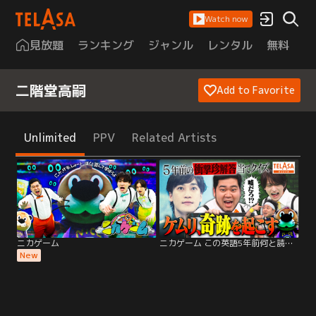
Watch now
見放題
ランキング
ジャンル
レンタル
無料
は
二階堂高嗣
Add to Favorite
Unlimited
PPV
Related Artists
ニカゲーム
ニカゲーム この英語5年前何と読んだ？
New