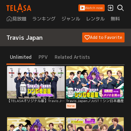
Watch now
見放題
ランキング
ジャンル
レンタル
無料
は
Travis Japan
Add to Favorite
Unlimited
PPV
Related Artists
【TELASAオリジナル版】Travis Japan ノ JUST！シン日本遺産 Premium
Travis JapanノJUST！シン日本遺産
New