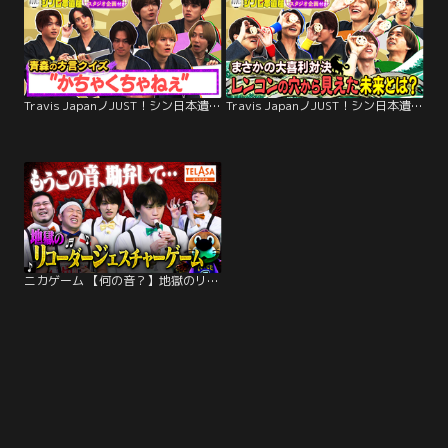
Travis JapanノJUST！シン日本遺産（2025/11/19放送分）＃15
Travis JapanノJUST！シン日本遺産（2025/11/12放送分）＃14
ニカゲーム 【何の音？】地獄のリコーダージェスチャー