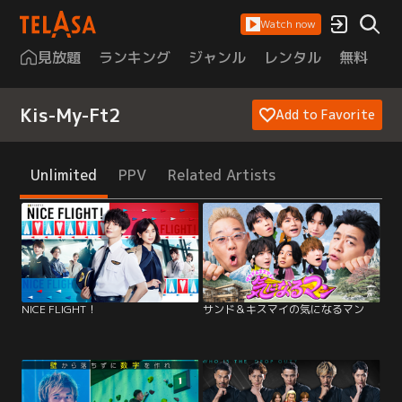
Watch now
見放題
ランキング
ジャンル
レンタル
無料
は
Kis-My-Ft2
Add to Favorite
Unlimited
PPV
Related Artists
NICE FLIGHT！
サンド＆キスマイの気になるマン