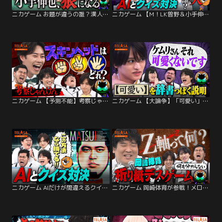
ニカゲーム お題が違うの誰？漢人狼＆AI撃破クイズ完結編
ニカゲーム 【M！LK曽野＆小手伸也】AIだけが間違えるクイズを作れ！
ニカゲーム 【予測不能】考察じゃんけん
ニカゲーム 【大論争】「可愛い」の定義
ニカゲーム AIだけが間違えるクイズを作れ！
ニカゲーム 岡崎体育が参戦！メロディ折り紙デスゲーム