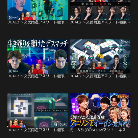
DUAL2 ～文武両道アスリート極限サバイバル～ ep.5 生存か脱落か…紙一重の戦い
DUAL2 ～文武両道アスリート極限サバイバル～ ep.4 衝撃の脱落者…そして共闘へ
DUAL2 ～文武両道アスリート極限サバイバル～ ep.3 極限集中…ライフ争奪戦
DUAL2 ～文武両道アスリート極限サバイバル～ ep.2 萩野公介 VS 高橋成美 激突
DUAL2 ～文武両道アスリート極限サバイバル～ ep.1 頭脳×肉体のデスゲーム開幕
光一＆シゲのSHOWマン！！ キスマイ宮田激推し！令和のアニソン王・オーイシマサヨシとは！？