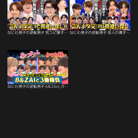
なにわ男子の逆転男子 完コピ漫才後半戦！マユリカ＆東京ホテイソンにガチ挑戦！
なにわ男子の逆転男子 芸人の漫才を完コピ！忍ばせたなにわ男子のボケを見抜けるか？
なにわ男子の逆転男子 B＆ZAIとガチ対決！水風船バトルで全員びしょ濡れ！