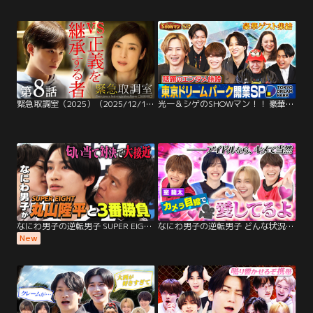
緊急取調室（2025）（2025/12/11放送分）第08話
光一＆シゲのSHOWマン！！ 豪華ゲスト集結！東京ドリームパーク開業SP！
なにわ男子の逆転男子 SUPER EIGHT丸山隆平が参戦！匂い当て対決で大接近！
なにわ男子の逆転男子 どんな状況でもカメラ目線で「愛してるよ」対決！室龍太参戦！
New