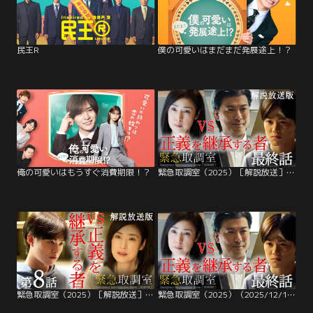
民王R
僕の可愛いはまだまだ発展途上！？
俺の可愛いはもうすぐ消費期限！？
緊急取調室（2025）［解説放送］ 第09話（最終話）
緊急取調室（2025）［解説放送］ 第08話
緊急取調室（2025）（2025/12/18放送分）第09話（最終話）