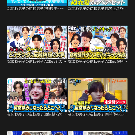
なにわ男子の逆転男子 祝3周年～スタジオ飛び出してKアリーナ横浜に来ちゃいました～【アーカイブ配信】
なにわ男子の逆転男子 風呂上がりヘアセット対決！濡れ髪から目黒蓮を完全再現！
なにわ男子の逆転男子 ACEesとガチ5番勝負完結編！道枝、大声で赤っ恥！？
なにわ男子の逆転男子 ACEesが特技で殴り込み！シンバルキックでまさかの事件！？
なにわ男子の逆転男子 道枝駿佑の休日に密着！日用品を買い物…リアルすぎる素顔放出
なにわ男子の逆転男子 突然休みになったらどこへ行く？長尾謙杜編【未公開映像】