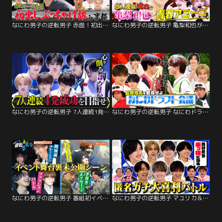
なにわ男子の逆転男子 赤面！初出しぶっちゃけ旅in京都 大橋＆西畑の異常な愛情告白！
なにわ男子の逆転男子 亀梨和也が登場！全員成功で最高の青春アミーゴがしたい！
なにわ男子の逆転男子 7人連続1発成功なるか！？「一発成功男子」心を削る罰ゲーム
なにわ男子の逆転男子 なにわドラフト会議！指名争い＆手押し相撲ガチバトル！
なにわ男子の逆転男子 番組初イベント舞台裏に完全密着！【未公開版】
なにわ男子の逆転男子 マユリカ＆ママタルト参戦！匿名で芸人とガチ大喜利対決！！