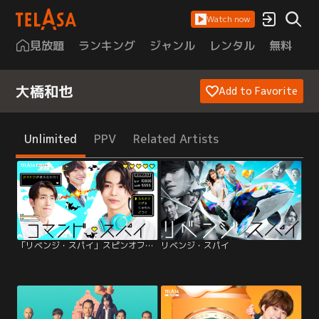
Watch now
見放題
ランキング
ジャンル
レンタル
無料
は
大橋和也
Add to Favorite
Unlimited
PPV
Related Artists
「リベンジ・スパイ」スピンオフドラマ「コマンド・スパイ」
リベンジ・スパイ