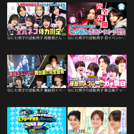
なにわ男子の逆転男子 視聴者さんの夢企画！全員ネコになってガチ体力測定！
なにわ男子の逆転男子 初イベント裏側密着後半！私服デートコーデ対決裏も表も大公開！
なにわ男子の逆転男子 番組初イベント舞台裏に完全密着！楽屋の素顔＆初心LOVEコラボ
なにわ男子の逆転男子 新企画マッチング男子！お泊まり相手を匿名投票！ガチ本音トーク！