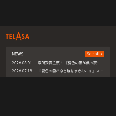
NEWS
See all
2026.08.01
浮所飛貴主演！ 【夏色の風が僕の家にやってきた】 本日よりテラサで独占配信スタート！
2026.07.18
『夏色の雲が恋と嵐をまきおこす』スペシャルメイキング 【Part1】2026年７月18日（土）23時30分～配信スタート！話題のシーンの裏側を大公開！豪華キャスト大集合！ 『武宮家 真夏の家族会議』開催！
2026.07.15
救命医・遥（今田）の《心揺さぶる過去》や、 麻酔科医・権野（船越英一郎）の《謎多きプライベート》など… 《知られざるエピソード》を独占配信！