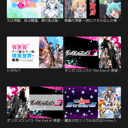
父は英雄、母は精霊、娘の私は転生者。
無職の英雄 ～別にスキルなんか要らな…
いせれべ
ダンガンロンパ3 -The End of 希望ヶ峰学園- 絶望編
ダンガンロンパ3 -The End of 希望ヶ峰学園- 未来編
魔法少女リリカルなのはStrikerS