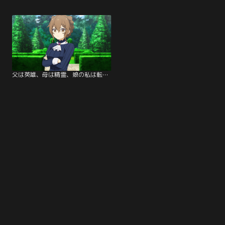
父は英雄、母は精霊、娘の私は転生者。 第07話