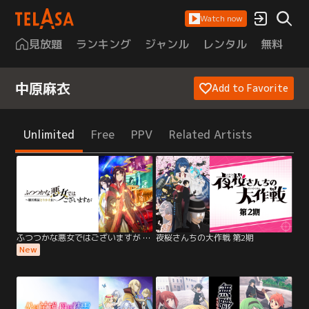
Watch now
見放題
ランキング
ジャンル
レンタル
無料
は
中原麻衣
Add to Favorite
Unlimited
Free
PPV
Related Artists
ふつつかな悪女ではございますが ～雛宮蝶鼠とりかえ伝～
夜桜さんちの大作戦 第2期
New