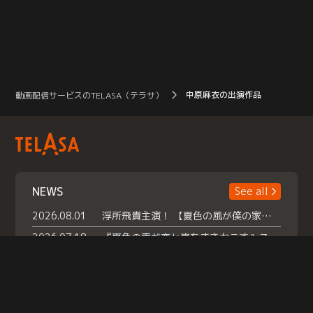
中原麻衣の出演作品
動画配信サービスのTELASA（テラサ）
NEWS
See all
2026.08.01
浮所飛貴主演！ 【夏色の風が僕の家にやってきた】 本日よりテラサで独占配信スタート！
2026.07.18
『夏色の雲が恋と嵐をまきおこす』スペシャルメイキング 【Part1】2026年７月18日（土）23時30分～配信スタート！話題のシーンの裏側を大公開！豪華キャスト大集合！ 『武宮家 真夏の家族会議』開催！
2026.07.15
救命医・遥（今田）の《心揺さぶる過去》や、 麻酔科医・権野（船越英一郎）の《謎多きプライベート》など… 《知られざるエピソード》を独占配信！