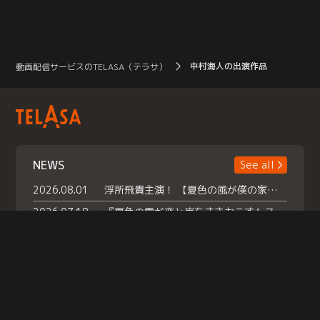
中村海人の出演作品
動画配信サービスのTELASA（テラサ）
NEWS
See all
2026.08.01
浮所飛貴主演！ 【夏色の風が僕の家にやってきた】 本日よりテラサで独占配信スタート！
2026.07.18
『夏色の雲が恋と嵐をまきおこす』スペシャルメイキング 【Part1】2026年７月18日（土）23時30分～配信スタート！話題のシーンの裏側を大公開！豪華キャスト大集合！ 『武宮家 真夏の家族会議』開催！
2026.07.15
救命医・遥（今田）の《心揺さぶる過去》や、 麻酔科医・権野（船越英一郎）の《謎多きプライベート》など… 《知られざるエピソード》を独占配信！