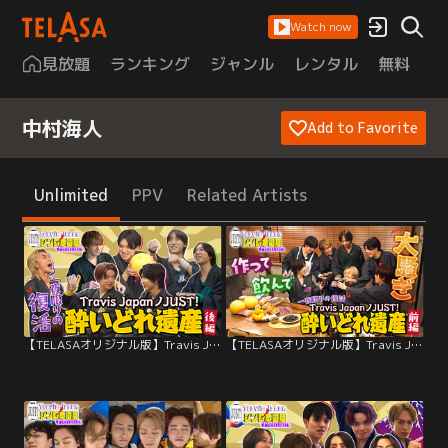
Watch now
見放題
ランキング
ジャンル
レンタル
無料
は
中村海人
Add to Favorite
Unlimited
PPV
Related Artists
【TELASAオリジナル版】Travis Japan ノ JUST！シン日本遺産 Premium ＃04
【TELASAオリジナル版】Travis Japan ノ JUST！シン日本遺産 Premium ＃03