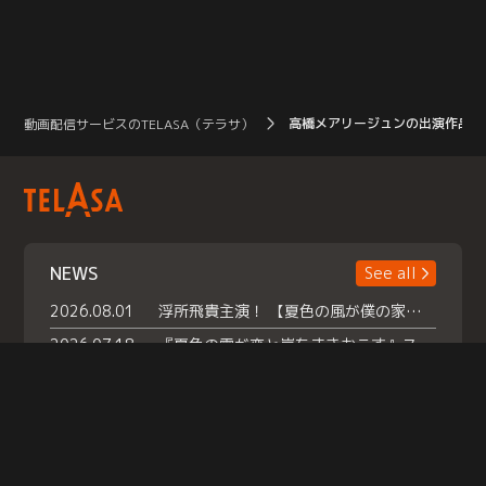
高橋メアリージュンの出演作品
動画配信サービスのTELASA（テラサ）
NEWS
See all
2026.08.01
浮所飛貴主演！ 【夏色の風が僕の家にやってきた】 本日よりテラサで独占配信スタート！
2026.07.18
『夏色の雲が恋と嵐をまきおこす』スペシャルメイキング 【Part1】2026年７月18日（土）23時30分～配信スタート！話題のシーンの裏側を大公開！豪華キャスト大集合！ 『武宮家 真夏の家族会議』開催！
2026.07.15
救命医・遥（今田）の《心揺さぶる過去》や、 麻酔科医・権野（船越英一郎）の《謎多きプライベート》など… 《知られざるエピソード》を独占配信！