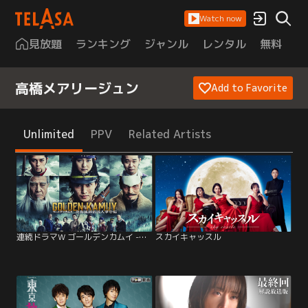
Watch now
見放題
ランキング
ジャンル
レンタル
無料
は
高橋メアリージュン
Add to Favorite
Unlimited
PPV
Related Artists
連続ドラマW ゴールデンカムイ -北海道刺青囚人争奪編-
スカイキャッスル