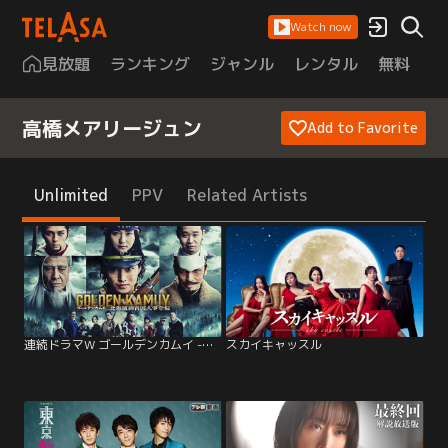
Watch now
見放題
ランキング
ジャンル
レンタル
無料
は
高橋メアリージュン
Add to Favorite
Unlimited
PPV
Related Artists
連続ドラマW ゴールデンカムイ -北海道刺青囚人争奪編-
スカイキャッスル