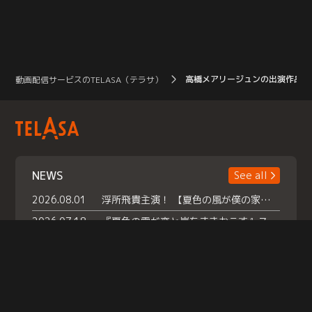
高橋メアリージュンの出演作品
動画配信サービスのTELASA（テラサ）
NEWS
See all
2026.08.01
浮所飛貴主演！ 【夏色の風が僕の家にやってきた】 本日よりテラサで独占配信スタート！
2026.07.18
『夏色の雲が恋と嵐をまきおこす』スペシャルメイキング 【Part1】2026年７月18日（土）23時30分～配信スタート！話題のシーンの裏側を大公開！豪華キャスト大集合！ 『武宮家 真夏の家族会議』開催！
2026.07.15
救命医・遥（今田）の《心揺さぶる過去》や、 麻酔科医・権野（船越英一郎）の《謎多きプライベート》など… 《知られざるエピソード》を独占配信！