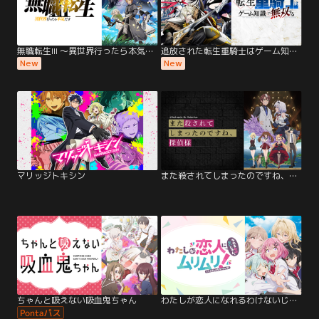
無職転生III ～異世界行ったら本気だす～
追放された転生重騎士はゲーム知識で無双する
New
New
マリッジトキシン
また殺されてしまったのですね、探偵様
ちゃんと吸えない吸血鬼ちゃん
わたしが恋人になれるわけないじゃん、…