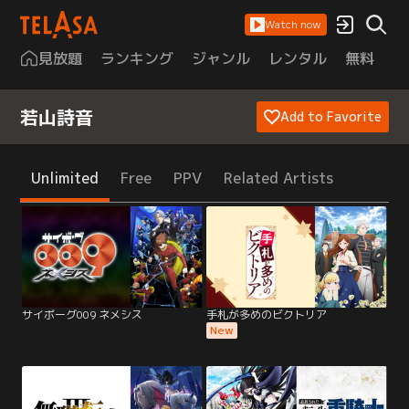
Watch now
見放題
ランキング
ジャンル
レンタル
無料
は
若山詩音
Add to Favorite
Unlimited
Free
PPV
Related Artists
サイボーグ009 ネメシス
手札が多めのビクトリア
New