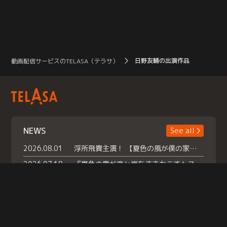
日野友輔の出演作品
動画配信サービスのTELASA（テラサ）
NEWS
See all
2026.08.01
浮所飛貴主演！ 【夏色の風が僕の家にやってきた】 本日よりテラサで独占配信スタート！
2026.07.18
『夏色の雲が恋と嵐をまきおこす』スペシャルメイキング 【Part1】2026年７月18日（土）23時30分～配信スタート！話題のシーンの裏側を大公開！豪華キャスト大集合！ 『武宮家 真夏の家族会議』開催！
2026.07.15
救命医・遥（今田）の《心揺さぶる過去》や、 麻酔科医・権野（船越英一郎）の《謎多きプライベート》など… 《知られざるエピソード》を独占配信！