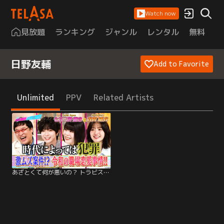
Watch now
見放題
ランキング
ジャンル
レンタル
無料
は
日野友輔
Add to Favorite
Unlimited
PPV
Related Artists
あざとくて何が悪いの？ トラビス七五三掛と令和の職場恋愛事情を大激論！！（2026/04/16放送分）