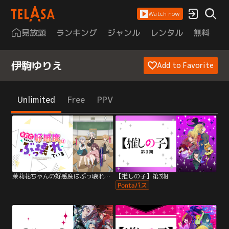
Watch now
見放題
ランキング
ジャンル
レンタル
無料
は
伊駒ゆりえ
Add to Favorite
Unlimited
Free
PPV
茉莉花ちゃんの好感度はぶっ壊れている【オンエア版】
【推しの子】第3期