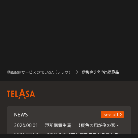
伊駒ゆりえの出演作品
動画配信サービスのTELASA（テラサ）
NEWS
See all
2026.08.01
浮所飛貴主演！ 【夏色の風が僕の家にやってきた】 本日よりテラサで独占配信スタート！
2026.07.18
『夏色の雲が恋と嵐をまきおこす』スペシャルメイキング 【Part1】2026年７月18日（土）23時30分～配信スタート！話題のシーンの裏側を大公開！豪華キャスト大集合！ 『武宮家 真夏の家族会議』開催！