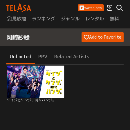
Watch now
見放題
ランキング
ジャンル
レンタル
無料
は
岡崎紗絵
Add to Favorite
Unlimited
PPV
Related Artists
ケイジとケンジ、時々ハンジ。