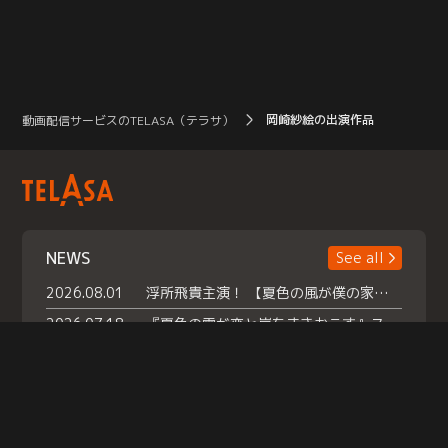
岡崎紗絵の出演作品
動画配信サービスのTELASA（テラサ）
NEWS
See all
2026.08.01
浮所飛貴主演！ 【夏色の風が僕の家にやってきた】 本日よりテラサで独占配信スタート！
2026.07.18
『夏色の雲が恋と嵐をまきおこす』スペシャルメイキング 【Part1】2026年７月18日（土）23時30分～配信スタート！話題のシーンの裏側を大公開！豪華キャスト大集合！ 『武宮家 真夏の家族会議』開催！
2026.07.15
救命医・遥（今田）の《心揺さぶる過去》や、 麻酔科医・権野（船越英一郎）の《謎多きプライベート》など… 《知られざるエピソード》を独占配信！