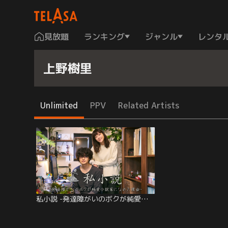
見放題
ランキング
ジャンル
レンタ
上野樹里
Unlimited
PPV
Related Artists
私小説 -発達障がいのボクが純愛小説家になれた理由-