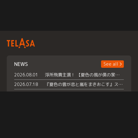
NEWS
See all
2026.08.01
浮所飛貴主演！ 【夏色の風が僕の家にやってきた】 本日よりテラサで独占配信スタート！
2026.07.18
『夏色の雲が恋と嵐をまきおこす』スペシャルメイキング 【Part1】2026年７月18日（土）23時30分～配信スタート！話題のシーンの裏側を大公開！豪華キャスト大集合！ 『武宮家 真夏の家族会議』開催！
2026.07.15
救命医・遥（今田）の《心揺さぶる過去》や、 麻酔科医・権野（船越英一郎）の《謎多きプライベート》など… 《知られざるエピソード》を独占配信！