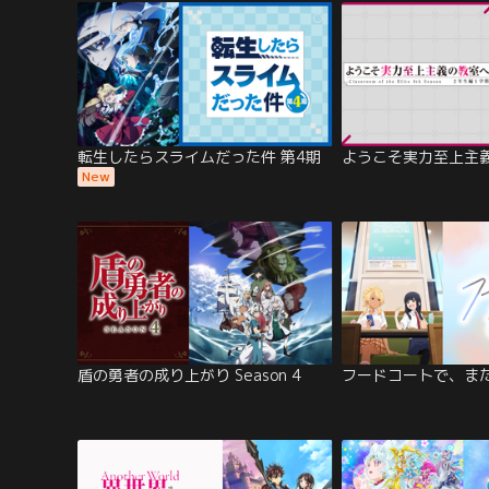
転生したらスライムだった件 第4期
ようこそ実力至上主義
New
盾の勇者の成り上がり Season 4
フードコートで、ま