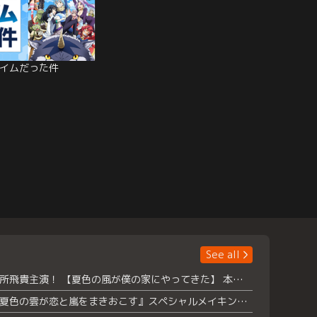
イムだった件
See all
浮所飛貴主演！ 【夏色の風が僕の家にやってきた】 本日よりテラサで独占配信スタート！
『夏色の雲が恋と嵐をまきおこす』スペシャルメイキング 【Part1】2026年７月18日（土）23時30分～配信スタート！話題のシーンの裏側を大公開！豪華キャスト大集合！ 『武宮家 真夏の家族会議』開催！