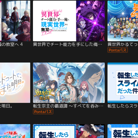
の教室へ 4
異世界でチート能力を手にした俺は、現実世界をも無双する～レベルアップは人生を変えた～TVSP
異世界かるてっ
た明日。
転生宗主の覇道譚 ～すべてを呑み込む…
転生したらスラ