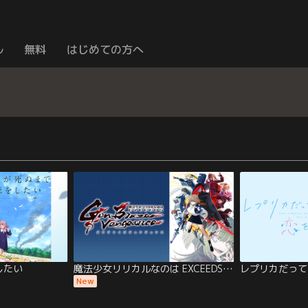
ル
無料
はじめての方へ
したい
魔法少女リリカルなのは EXCEEDS Gun Blaze Vengeance
レプリカだって
New