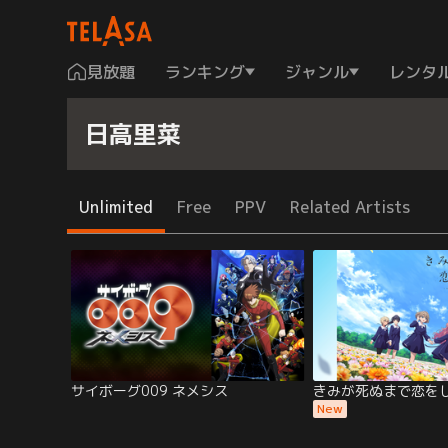
見放題
ランキング
ジャンル
レンタ
日高里菜
Unlimited
Free
PPV
Related Artists
サイボーグ009 ネメシス
きみが死ぬまで恋を
New