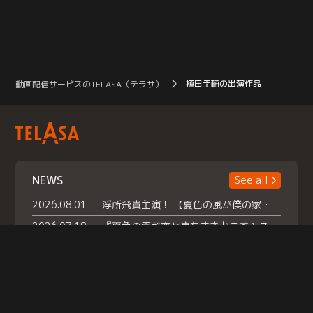
植田圭輔の出演作品
動画配信サービスのTELASA（テラサ）
NEWS
See all
2026.08.01
浮所飛貴主演！ 【夏色の風が僕の家にやってきた】 本日よりテラサで独占配信スタート！
2026.07.18
『夏色の雲が恋と嵐をまきおこす』スペシャルメイキング 【Part1】2026年７月18日（土）23時30分～配信スタート！話題のシーンの裏側を大公開！豪華キャスト大集合！ 『武宮家 真夏の家族会議』開催！
2026.07.15
救命医・遥（今田）の《心揺さぶる過去》や、 麻酔科医・権野（船越英一郎）の《謎多きプライベート》など… 《知られざるエピソード》を独占配信！