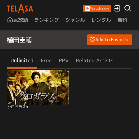
Watch now
見放題
ランキング
ジャンル
レンタル
無料
は
植田圭輔
Add to Favorite
Unlimited
Free
PPV
Related Artists
クロガラス1