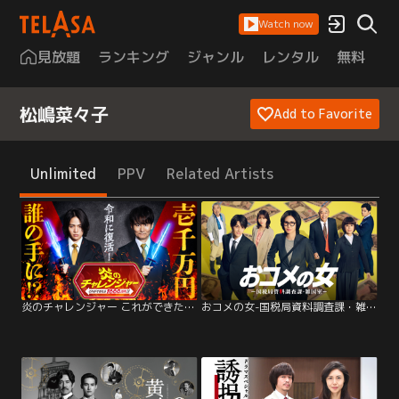
Watch now
見放題
ランキング
ジャンル
レンタル
無料
は
松嶋菜々子
Add to Favorite
Unlimited
PPV
Related Artists
炎のチャレンジャー これができたら1000万円！！
おコメの女-国税局資料調査課・雑国室-