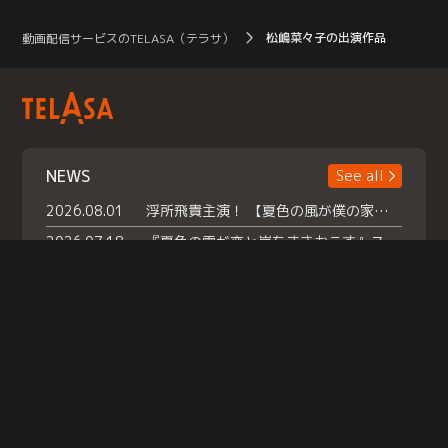
松嶋菜々子の出演作品
動画配信サービスのTELASA（テラサ）
NEWS
See all
2026.08.01
浮所飛貴主演！ 【夏色の風が僕の家にやってきた】 本日よりテラサで独占配信スタート！
2026.07.18
『夏色の雲が恋と嵐をまきおこす』スペシャルメイキング 【Part1】2026年７月18日（土）23時30分～配信スタート！話題のシーンの裏側を大公開！豪華キャスト大集合！ 『武宮家 真夏の家族会議』開催！
2026.07.15
救命医・遥（今田）の《心揺さぶる過去》や、 麻酔科医・権野（船越英一郎）の《謎多きプライベート》など… 《知られざるエピソード》を独占配信！