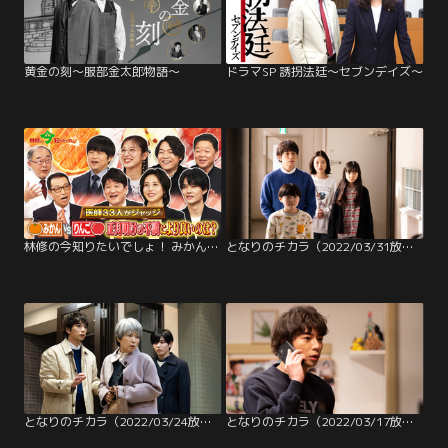
黄金の刻～服部金太郎物語～
ドラマSP 誘拐法廷～セブンデイズ～
林修の今知りたいでしょ！ みかんVSりんご かぜ・高血圧・冬太り・腸内環境の悪化 冬の4つ症状に強いのは！？医師33人がジャッジ！冬の最強フルーツ決定戦！（2026/01/08放送分）
となりのチカラ（2022/03/31放送分）第09話（最終話）
となりのチカラ（2022/03/24放送分）第08話
となりのチカラ（2022/03/17放送分）第07話