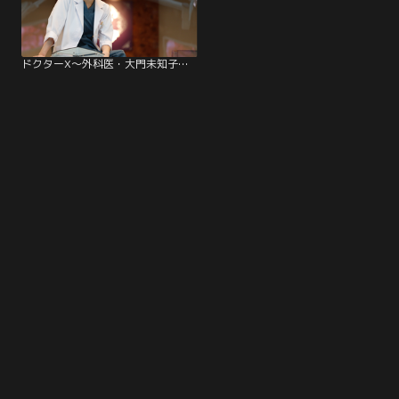
ドクターX～外科医・大門未知子～（2021）（2021/11/11放送分）第05話