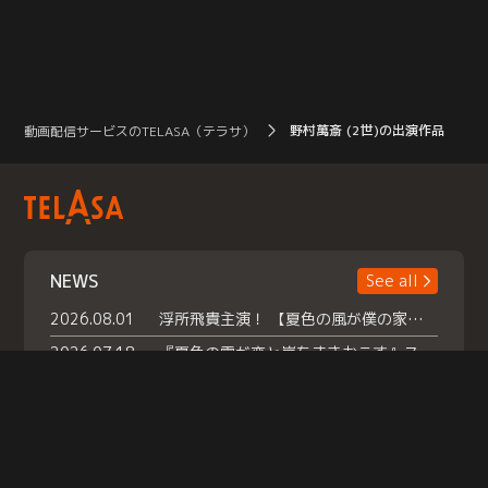
野村萬斎 (2世)の出演作品
動画配信サービスのTELASA（テラサ）
NEWS
See all
2026.08.01
浮所飛貴主演！ 【夏色の風が僕の家にやってきた】 本日よりテラサで独占配信スタート！
2026.07.18
『夏色の雲が恋と嵐をまきおこす』スペシャルメイキング 【Part1】2026年７月18日（土）23時30分～配信スタート！話題のシーンの裏側を大公開！豪華キャスト大集合！ 『武宮家 真夏の家族会議』開催！
2026.07.15
救命医・遥（今田）の《心揺さぶる過去》や、 麻酔科医・権野（船越英一郎）の《謎多きプライベート》など… 《知られざるエピソード》を独占配信！