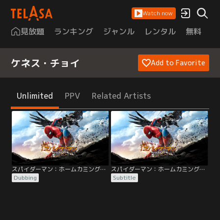
Watch now
見放題
ランキング
ジャンル
レンタル
無料
は
ケネス・チョイ
Add to Favorite
Unlimited
PPV
Related Artists
スパイダーマン：ホームカミング／吹替【トム・ホランド＋ロバート・ダウニー・Jr】
スパイダーマン：ホームカミング／字幕【トム・ホランド＋ロバート・ダウニー・Jr】
Dubbing
Subtitle