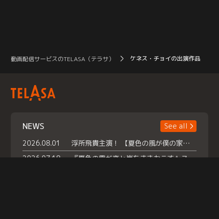
ケネス・チョイの出演作品
動画配信サービスのTELASA（テラサ）
NEWS
See all
2026.08.01
浮所飛貴主演！ 【夏色の風が僕の家にやってきた】 本日よりテラサで独占配信スタート！
2026.07.18
『夏色の雲が恋と嵐をまきおこす』スペシャルメイキング 【Part1】2026年７月18日（土）23時30分～配信スタート！話題のシーンの裏側を大公開！豪華キャスト大集合！ 『武宮家 真夏の家族会議』開催！
2026.07.15
救命医・遥（今田）の《心揺さぶる過去》や、 麻酔科医・権野（船越英一郎）の《謎多きプライベート》など… 《知られざるエピソード》を独占配信！