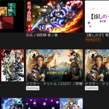
炎炎ノ消防隊 参ノ章
【推しの子】第
ドクター・ドリトル（2020）／吹替
ドクター・ドリ
Dubbing
Subtitle