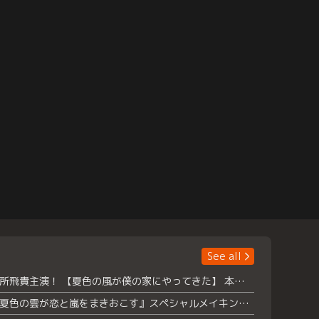
See all
浮所飛貴主演！ 【夏色の風が僕の家にやってきた】 本日よりテラサで独占配信スタート！
『夏色の雲が恋と嵐をまきおこす』スペシャルメイキング 【Part1】2026年７月18日（土）23時30分～配信スタート！話題のシーンの裏側を大公開！豪華キャスト大集合！ 『武宮家 真夏の家族会議』開催！