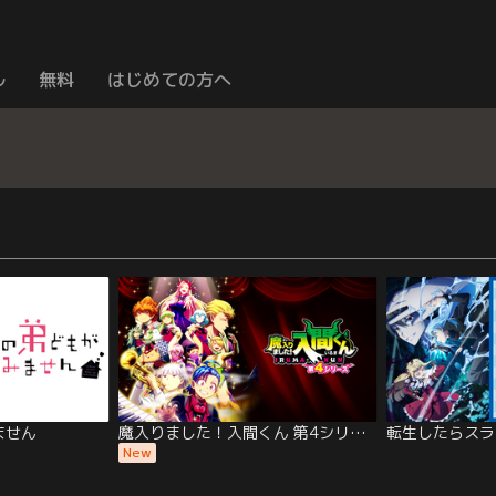
ル
無料
はじめての方へ
ません
魔入りました！入間くん 第4シリーズ
転生したらスラ
New