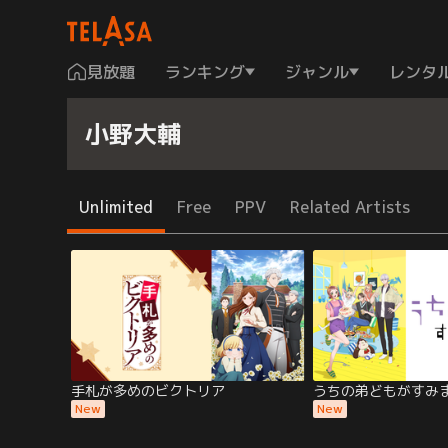
見放題
ランキング
ジャンル
レンタ
小野大輔
Unlimited
Free
PPV
Related Artists
手札が多めのビクトリア
うちの弟どもがすみ
New
New