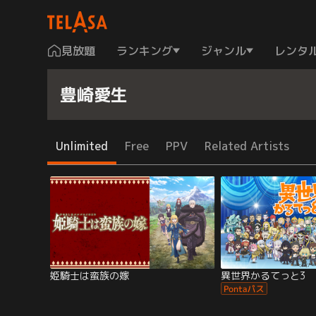
見放題
ランキング
ジャンル
レンタ
豊崎愛生
Unlimited
Free
PPV
Related Artists
姫騎士は蛮族の嫁
異世界かるてっと3